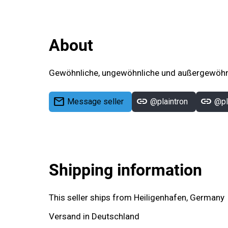
About
Gewöhnliche, ungewöhnliche und außergewöhnl
mail
link
link
Message seller
@plaintron
@pl
Shipping information
This seller ships from Heiligenhafen, Germany
Versand in Deutschland