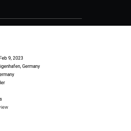
Feb 9, 2023
ligenhafen, Germany
Germany
ler
s
view