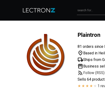
Plaintron
81 orders since 
location_on
Based in Hei
local_shipping
Ships from 
storefront
Business sel
rss_feed
Follow (RSS)
Sells 64 product
1 re