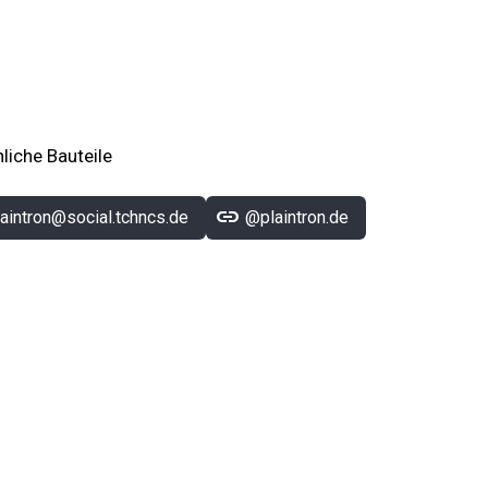
iche Bauteile
link
aintron@social.tchncs.de
@plaintron.de