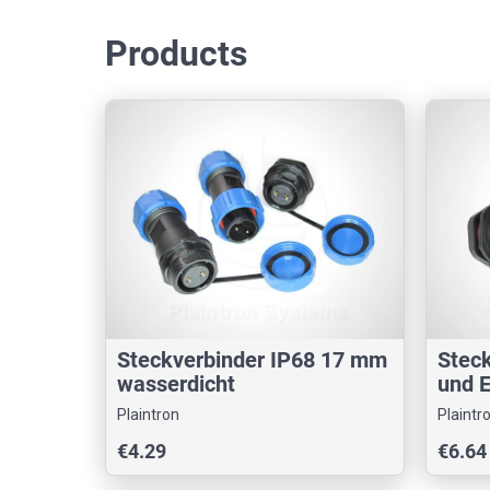
Products
Steckverbinder IP68 17 mm
Stec
wasserdicht
und E
M13
Plaintron
Plaintr
€4.29
€6.64