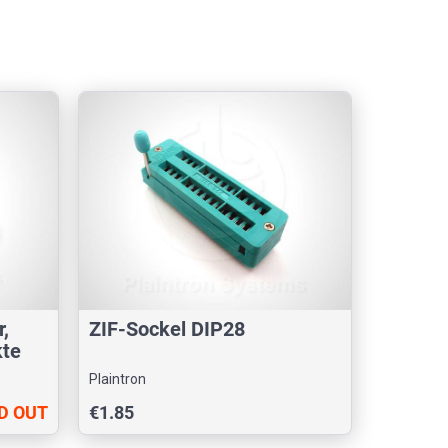
,
ZIF-Sockel DIP28
kte
Plaintron
D OUT
€1.85