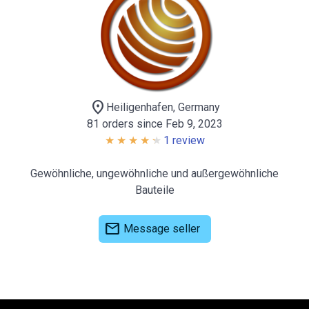
location_on
Heiligenhafen, Germany
81 orders since Feb 9, 2023
1 review
Gewöhnliche, ungewöhnliche und außergewöhnliche
Bauteile
mail
Message seller