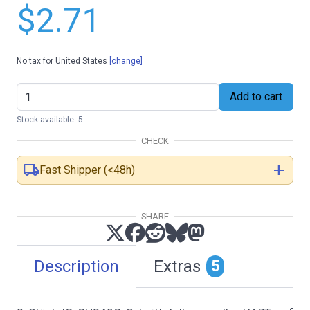
$2.71
No tax for United States
[change]
Add to cart
Stock available: 5
CHECK
local_shipping
add
Fast Shipper (<48h)
SHARE
Description
Extras
5