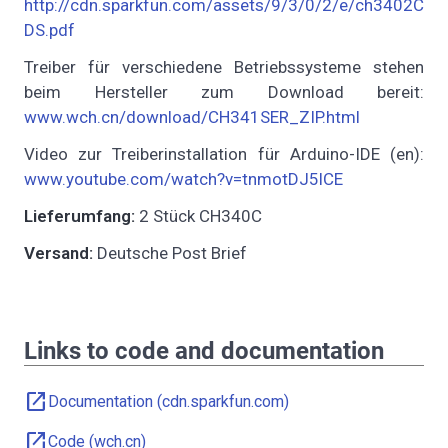
http://cdn.sparkfun.com/assets/9/3/0/2/e/ch3402C
DS.pdf
Treiber für verschiedene Betriebssysteme stehen
beim Hersteller zum Download bereit:
www.wch.cn/download/CH341SER_ZIP.html
Video zur Treiberinstallation für Arduino-IDE (en):
www.youtube.com/watch?v=tnmotDJ5lCE
Lieferumfang:
2 Stück CH340C
Versand:
Deutsche Post Brief
Links to code and documentation
open_in_new
Documentation (cdn.sparkfun.com)
open_in_new
Code (wch.cn)